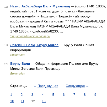
Назир Акбарабади Вали Мухаммад
— (около 1740 1830),
118
индийский поэт. Писал на урду. В поэмах «Ликование
сезона дождей», «Нищета», «Потрясённый город»
изобразил народный быт и нравы. * * * НАЗИР АКБАРАБАДИ
Вали Мухаммад НАЗИР АКБАРАБАДИ Вали Мухаммад (ок.
1740 1830), индийский&#8230; …
Энциклопедический словарь
Эстевиш Вали, Бруну Мигел
— Бруну Вали Общая
119
информация …
Википедия
Бруну Вали
— Общая информация Полное имя Бруну
120
Мигел Эстевиш Вали Прозвище …
Википедия
Страницы
←
Предыдущая
Следующая
→
1
2
3
4
5
6
7
8
9
10
11
12
13