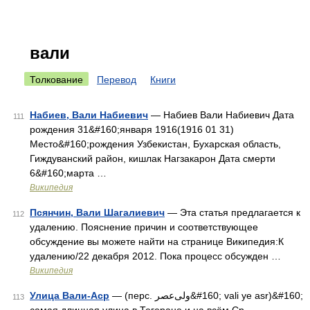
вали
Толкование
Перевод
Книги
Набиев, Вали Набиевич
— Набиев Вали Набиевич Дата
111
рождения 31&#160;января 1916(1916 01 31)
Место&#160;рождения Узбекистан, Бухарская область,
Гиждуванский район, кишлак Нагзакарон Дата смерти
6&#160;марта …
Википедия
Псянчин, Вали Шагалиевич
— Эта статья предлагается к
112
удалению. Пояснение причин и соответствующее
обсуждение вы можете найти на странице Википедия:К
удалению/22 декабря 2012. Пока процесс обсужден …
Википедия
Улица Вали-Аср
— (перс. ولی‌عصر‎&#160; vali ye asr)&#160;
113