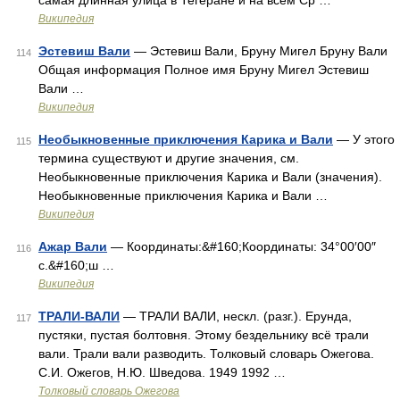
самая длинная улица в Тегеране и на всём Ср …
Википедия
Эстевиш Вали
— Эстевиш Вали, Бруну Мигел Бруну Вали
114
Общая информация Полное имя Бруну Мигел Эстевиш
Вали …
Википедия
Необыкновенные приключения Карика и Вали
— У этого
115
термина существуют и другие значения, см.
Необыкновенные приключения Карика и Вали (значения).
Необыкновенные приключения Карика и Вали …
Википедия
Ажар Вали
— Координаты:&#160;Координаты: 34°00′00″
116
с.&#160;ш …
Википедия
ТРАЛИ-ВАЛИ
— ТРАЛИ ВАЛИ, нескл. (разг.). Ерунда,
117
пустяки, пустая болтовня. Этому бездельнику всё трали
вали. Трали вали разводить. Толковый словарь Ожегова.
С.И. Ожегов, Н.Ю. Шведова. 1949 1992 …
Толковый словарь Ожегова